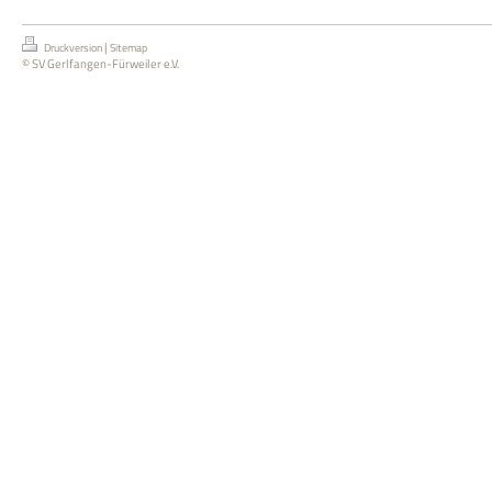
|
Druckversion
Sitemap
© SV Gerlfangen-Fürweiler e.V.