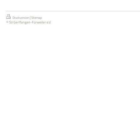
|
Druckversion
Sitemap
© SV Gerlfangen-Fürweiler e.V.